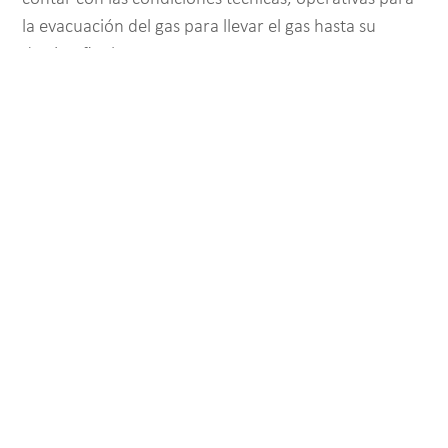
la evacuación del gas para llevar el gas hasta su
destino final.
Le recomendamos revisar nuestras políticas de
Gobierno Corporativo y las Reglas Generales de
Comportamiento, según la Resolución CREG 080 de
2019, disponibles aquí.
https://www.hocol.com.co/como-
trabajamos/gobierno-corporativo#reglas-generales-
comportamiento
Carrera 7 # 113 - 43 / Piso 17, Bogotá D.C
Horario de atención: Lunes a viernes, 8:00 am a 5:00 pm
Teléfono: (+57) 601 488 4000
notificacionesjudiciales@hcl.com.co